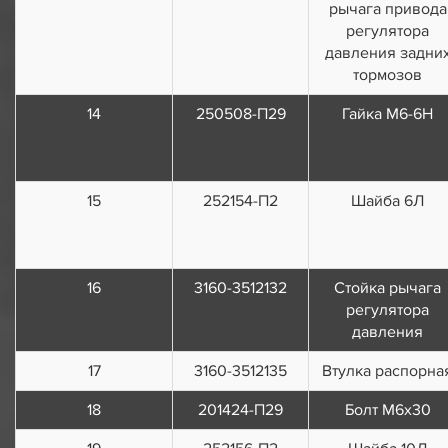
рычага привода
регулятора
давления задни
тормозов
14
250508-П29
Гайка М6-6Н
15
252154-П2
Шайба 6Л
16
3160-3512132
Стойка рычага
регулятора
давления
17
3160-3512135
Втулка распорна
18
201424-П29
Болт М6х30