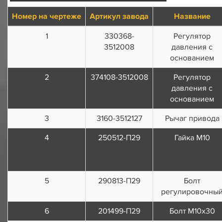
Номер на чертеже
Артикул завода
Название
1
330368-
Регулятор
3512008
давления с
основанием
2
374108-3512008
Регулятор
давления с
основанием
3
3160-3512127
Рычаг привода
4
250512-П29
Гайка М10
5
290813-П29
Болт
регулировочны
6
201499-П29
Болт M10х30