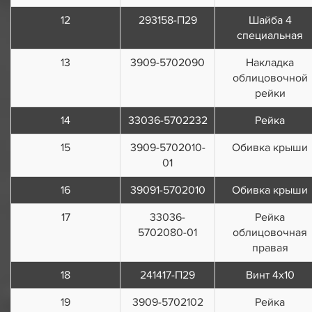
12
293158-П29
Шайба 4
специальная
13
3909-5702090
Накладка
облицовочной
рейки
14
33036-5702232
Рейка
15
3909-5702010-
Обивка крыши
01
16
39091-5702010
Обивка крыши
17
33036-
Рейка
5702080-01
облицовочная
правая
18
241417-П29
Винт 4х10
19
3909-5702102
Рейка