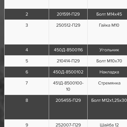
2
201591-П29
Болт М14х45
3
250512-П29
Гайка М10
4
450Д-8500116
Угольник
5
210414-П29
Болт M10х70
6
450Д-8500102
Накладка
7
451Д-8500100-
Стремянка
10
8
205455-П29
Болт М12х1,25х30
9
252007-П29
Шайба 12