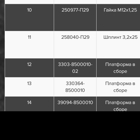
10
250977-П29
Гайка М12х1,25
11
258040-П29
Шплинт 3,2х25
12
3303-8500010-
Платформа в
02
сборе
13
330364-
Платформа в
8500010
сборе
14
39094-8500010
Платформа в
сборе
15
201509-П29
Болт M10х60
16
200319-П29
Болт M10х50