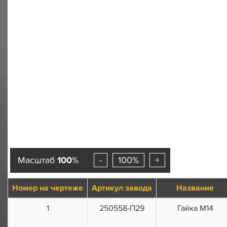
Масштаб
100
%
-
100%
+
Номер на чертеже
Артикул завода
Название
1
250558-П29
Гайка М14