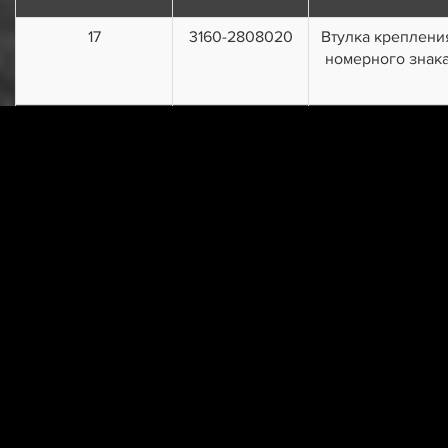
17
3160-2808020
Втулка креплени
номерного знак
18
1/05193/01
Шайба 5х10
19
1/76702/01
Винт 4,3х15,9
20
451A-6323200
Задвижка замка
21
451A-6323098
Тяга замка двер
задка
22
451A-6323012
Замок двери зад