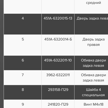
средний
4
451А-6320015-13
Дверь задка лев
5
451А-6320014-Б
Дверь задка
правая
6
451А-6322011-10
Обивка двери
задка левая
7
3962-6322011
Обивка двери
задка левая
8
293158-П29
Шайба 4
специальная
9
241820-П29
Винт М4х18