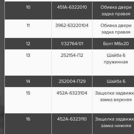
10
451А-6322010
Обивка двери
задка правая
11
3962-63220104
Обивка двери
задка правая
12
1/32764/01
Болт M6х20
13
252154-П2
Шайба 6
пружинная
14
252004-П29
Шайба 6
15
452A-6323104
Защелка задвиж
замка верхняя
16
452A-6323110
Защелка задвиж
замка нижняя