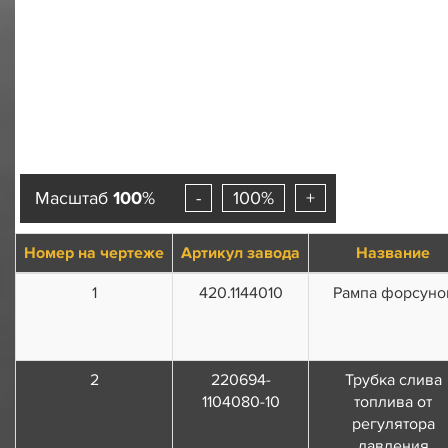
Масштаб
100
%
-
100%
+
Номер на чертеже
Артикул завода
Название
1
420.1144010
Рампа форсуно
2
220694-
Трубка слива
1104080-10
топлива от
регулятора
давления