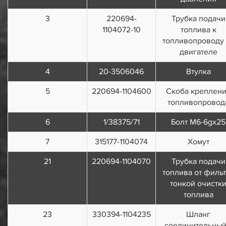
3
220694-
Трубка подачи
1104072-10
топлива к
топливопроводу 
двигателе
4
20-3506046
Втулка
5
220694-1104600
Скоба креплен
топливопровод
6
1/38375/71
Болт M6-6gх25
7
315177-1104074
Хомут
21
220694-1104070
Трубка подачи
топлива от филь
тонкой очистк
топлива
23
330394-1104235
Шланг
соединительный