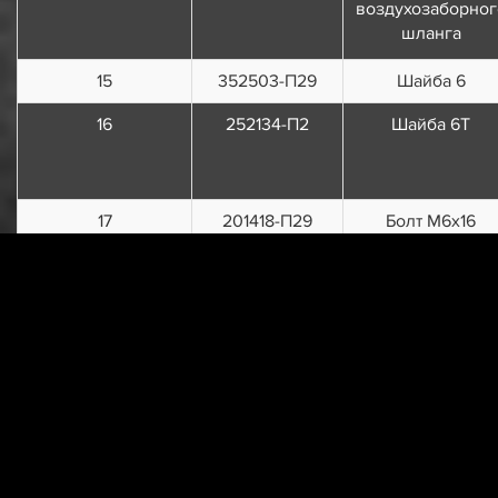
воздухозаборног
шланга
15
352503-П29
Шайба 6
16
252134-П2
Шайба 6Т
17
201418-П29
Болт М6х16
18
1/38364/27
Болт М6х16
19
2206-1109210
Глушитель
20
3160-1101078
Хомут червячны