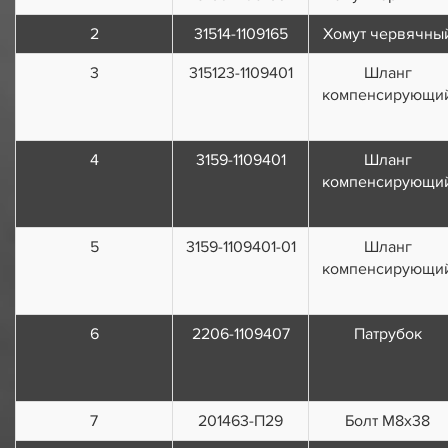
2
31514-1109165
Хомут червячны
3
315123-1109401
Шланг
компенсирующи
4
3159-1109401
Шланг
компенсирующи
5
3159-1109401-01
Шланг
компенсирующи
6
2206-1109407
Патрубок
7
201463-П29
Болт М8х38