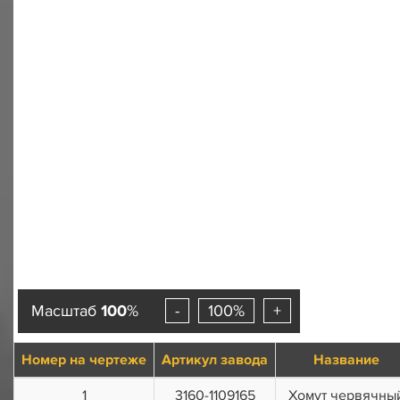
Масштаб
100
%
-
100%
+
Номер на чертеже
Артикул завода
Название
1
3160-1109165
Хомут червячны