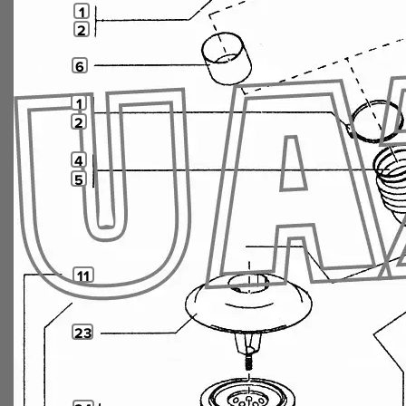
1
2
6
1
2
4
5
11
23