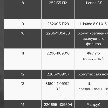
8
252155-П2
Шайба 8Л
9
252005-П29
Шайба 8.01.016
10
2206-1109430
Хомут креплени
воздушного
фильтра
11
2206-1109010
Фильтр
воздушный
12
2206-1109157
Хомутик стяжно
13
31604-1109192-
Шланг
02
соединительны
14
220695-1109604
Раструб