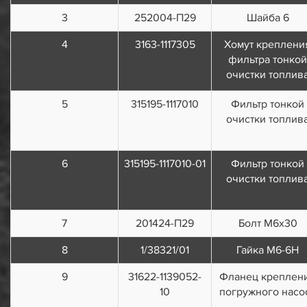
3
252004-П29
Шайба 6
4
3163-1117305
Хомут креплени
фильтра тонкой
очистки топлив
5
315195-1117010
Фильтр тонкой
очистки топлив
6
315195-1117010-01
Фильтр тонкой
очистки топлив
7
201424-П29
Болт М6х30
8
1/38321/01
Гайка М6-6Н
9
31622-1139052-
Фланец креплен
10
погружного насо