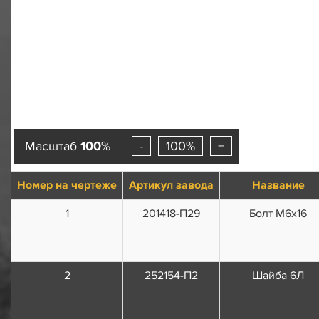
Масштаб
100
%
-
100%
+
Номер на чертеже
Артикул завода
Название
1
201418-П29
Болт М6х16
2
252154-П2
Шайба 6Л