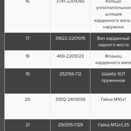
16
3741-2201085
Кольцо
уплотнительное
шлицев
карданного вала 
наружное
17
31622-2201015
Вал карданный
заднего моста
18
469-2201023
Фланец
карданного вал
19
252156-П2
Шайба 10Л
пружинная
20
31512-2401059
Гайка М10х1
21
250515-П29
Гайка М12х1,25