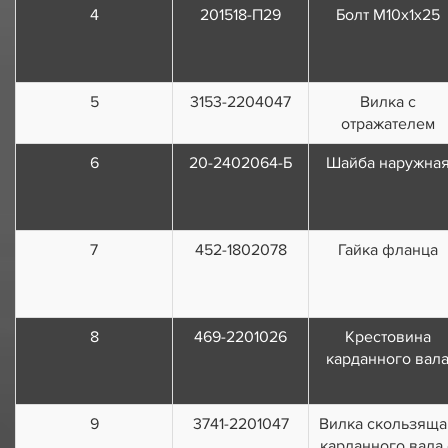
4
201518-П29
Болт М10х1х25
5
3153-2204047
Вилка с
отражателем
6
20-2402064-Б
Шайба наружна
7
452-1802078
Гайка фланца
8
469-2201026
Крестовина
карданного вал
9
3741-2201047
Вилка скользяща
карданного вала 