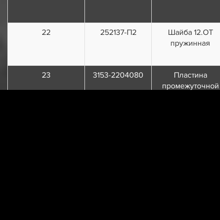
22
252137-П2
Шайба 12.ОТ
пружинная
23
3153-2204080
Пластина
промежуточной
опоры с болтам
24
3159-2204015-10
Вал карданный
промежуточный
заднего моста
25
3153-2204076
Опора
промежуточног
вала с
кронштейном
26
3153-2204078
Опора
промежуточног