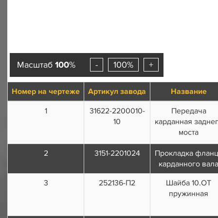
Масштаб
100
%
-
100%
+
Номер на чертеже
Артикул завода
Название
1
31622-2200010-
Передача
10
карданная задне
моста
2
3151-2201024
Прокладка флан
карданного вал
3
252136-П2
Шайба 10.ОТ
пружинная