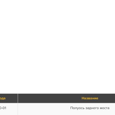
ода
Название
0-01
Полуось заднего моста