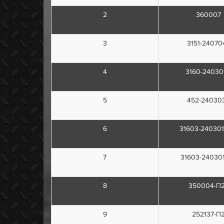
2
360007
3
3151-24070
4
3160-24030
5
452-24030
6
31603-240301
7
31603-240301
8
350004-П
9
252137-П