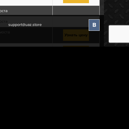
оста
оста
В
support@uaz.store
моста
Узнать цену
евая
Узнать цену
равая
Узнать цену
Узнать цену
его моста
Узнать цену
та
Узнать цену