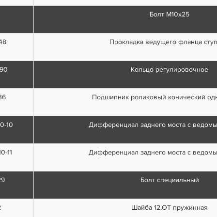
Болт М10х25
48
Прокладка ведущего фланца сту
90
Кольцо регулировочное
36
Подшипник роликовый конический од
0-10
Дифференциал заднего моста с ведом
0-11
Дифференциал заднего моста с ведом
29
Болт специальный
2
Шайба 12.ОТ пружинная