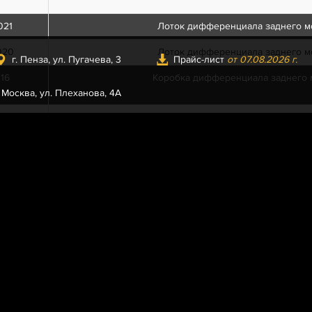
021
Лоток дифференциала заднего м
020
Лоток дифференциала заднего м
г. Пенза, ул. Пугачева, 3
Прайс-лист
от 07.08.2026 г.
16
Коробка дифференциала заднего 
. Москва, ул. Плеханова, 4А
19
Чашка коробки дифференциала л
18
Чашка коробки дифференциала п
Болт М10х55
55
Сателлит дифференциала
30
Шайба опорная шестерни полуоси задн
-01
Шестерня полуоси заднего мос