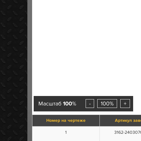
Масштаб
100
%
-
100%
+
Номер на чертеже
Артикул зав
1
3162-240307