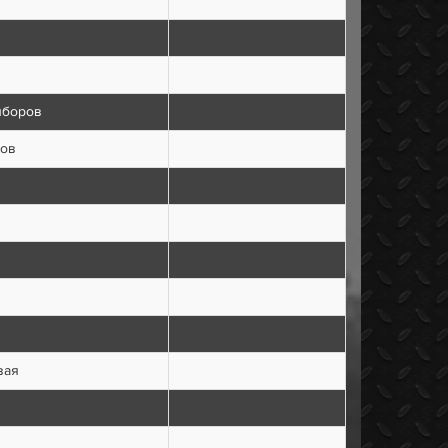
иборов
ров
вая