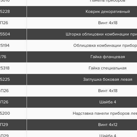
25010
Панель приборов
25228
Коврик декоративный
-П26
Винт 4х18
25504
Шторка облицовки комбинации пр
25194
Облицовка комбинации прибо
7/76
Гайка фланцевая
25318
Гайка специальная
25225
Заглушка боковая левая
-П26
Винт 4х18
-П26
Шайба 4
25200
Надставка панели приборов ле
-П29
Винт 4х12
-П29
Шайба 4