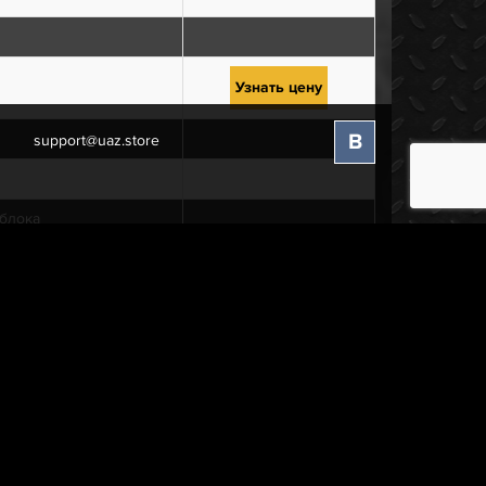
Узнать цену
В
support@uaz.store
 блока
блока
ка
кой
вая