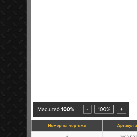
Масштаб
100
%
-
100%
+
Номер на чертеже
Артикул 