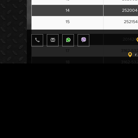
14
252004
15
252154
16
201424
17
3162-53
г
18
3162-53
19
3162-53
20
3162-53
21
240817
22
220050
23
220052
24
3162-53