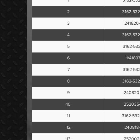
1
3162-53
2
3162-53
3
241820
4
3162-53
5
3162-53
6
1/4189
7
3162-53
8
3162-53
9
240820
10
252035
11
3162-53
12
240818
13
252002