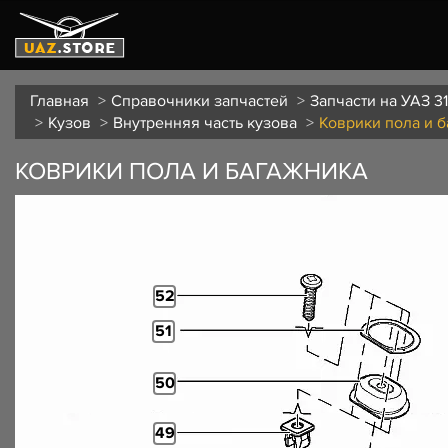
Главная
Справочники запчастей
Запчасти на УАЗ 3
Кузов
Внутренняя часть кузова
Коврики пола и 
КОВРИКИ ПОЛА И БАГАЖНИКА
52
51
50
49