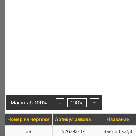
Масштаб
100
%
-
100%
+
Номер на чертеже
Артикул завода
Название
38
1/76793/07
Винт 3,6x31,8