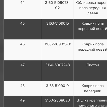
44
3160-5109073-
Облицовка порог
02
пола передняя
левая
45
3163-5109015
Коврик пола
передний левы
46
3163-5109015-01
Коврик пола
передний левы
47
3160-5007248
Пистон
48
3163-5109010
Коврик пола
передний
49
3160-2808020
Втулка креплени
номерного знак