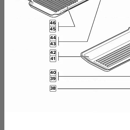
46
45
44
43
42
41
40
39
38