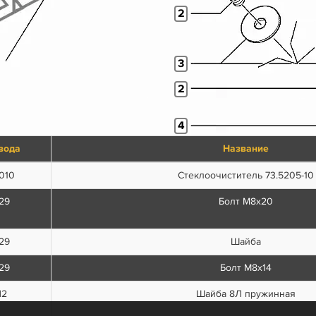
2
3
2
4
вода
Название
5
6
010
Стеклоочиститель 73.5205-10
7
29
Болт М8х20
29
Шайба
29
Болт М8х14
П2
Шайба 8Л пружинная