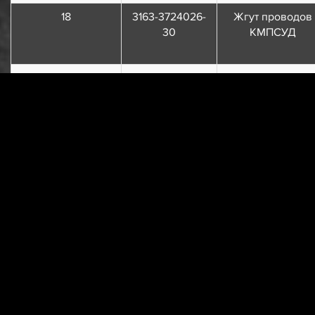
18
3163-3724026-
Жгут проводов
30
КМПСУД
19
3163-3724052
Провод от
генератора к
стартеру
20
3163-3724062
Провод
аккумуляторной
батареи
21
250610-П29
Гайка М8
22
252005-П29
Шайба 8
23
252175-П29
Шайба 8