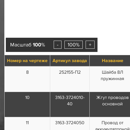
Масштаб
100
%
-
100%
+
Номер на чертеже
Артикул завода
Название
8
252155-П2
Шайба 8Л
пружинная
10
3163-3724010-
Жгут проводов
40
основной
11
3163-3724050
Провод от
аккумуляторной