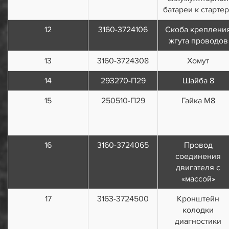
батареи к старте
12
3160-3724106
Скоба креплени
жгута проводов
13
3160-3724308
Хомут
14
293270-П29
Шайба 8
15
250510-П29
Гайка М8
16
3160-3724065
Провод
соединения
двигателя с
«массой»
17
3163-3724500
Кронштейн
колодки
диагностики