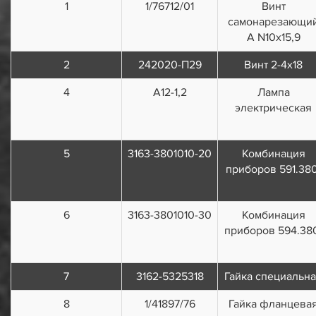
1
1/76712/01
Винт
самонарезающи
А N10х15,9
2
242020-П29
Винт 2-4х18
4
А12-1,2
Лампа
электрическая
5
3163-3801010-20
Комбинация
приборов 591.380
6
3163-3801010-30
Комбинация
приборов 594.38
7
3162-5325318
Гайка специальн
8
1/41897/76
Гайка фланцева