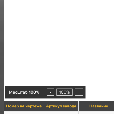
Масштаб
100
%
-
100%
+
Номер на чертеже
Артикул завода
Название