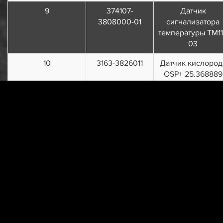
9
374107-
Датчик
3808000-01
сигнализатора
температуры ТМ11
03
10
3163-3826011
Датчик кислород
OSP+ 25.368889
11
1/32740/01
Винт М5х12
12
293196-П
Шайба 5,5
специальная
13
3160-3827010
Датчик 6212.382
указателя уровн
топлива
14
452-1104022
Прокладка датчи
указателя уровн
топлива