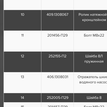
10
409.1308067
Ролик натяжной
кронштейном
11
201456-П29
Болт М8х22
12
252155-П2
Шайба 8Л
пружинная
13
406.1308031
Отражатель шки
водяного насос
14
252005-П29
Шайба 8
15
201457-П29
Болт М8х22