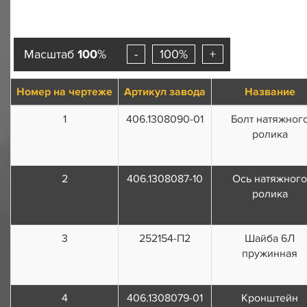
Масштаб
100
%
-
100%
+
Номер на чертеже
Артикул завода
Название
1
406.1308090-01
Болт натяжног
ролика
2
406.1308087-10
Ось натяжного
ролика
3
252154-П2
Шайба 6Л
пружинная
4
406.1308079-01
Кронштейн