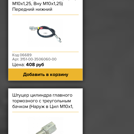
М10х1,25, Вну М10х1,25)
Передний нижний
3962Тимкен
Код 06689
Арт. 3151-00-3506060-00
Цена:
408 руб
Добавить в корзину
Штуцер цилиндра главного
тормозного с треугольным
бачком (Наруж в Цил М10х1,
Вну В труб М10х1,25)