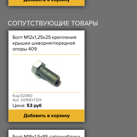
СОПУТСТВУЮЩИЕ ТОВАРЫ
Болт М12х1,25х25 крепления
крышки шкворня/передней
опоры 409
Код 02060
Арт. 201561-П29
Цена:
53 руб
Добавить в корзину
Болт М16х1,5х85 сайлентблока