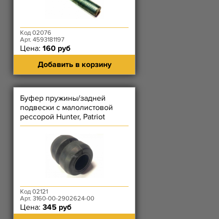
Код 02076
Арт. 4593181197
Цена:
160 руб
Добавить в корзину
Буфер пружины/задней
подвески с малолистовой
рессорой Hunter, Patriot
Код 02121
Арт. 3160-00-2902624-00
Цена:
345 руб