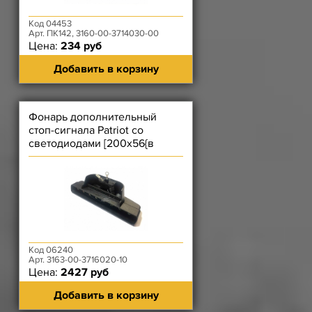
Код 04453
Арт. ПК142, 3160-00-3714030-00
Цена:
234 руб
Добавить в корзину
Фонарь дополнительный
стоп-сигнала Patriot со
светодиодами [200х56{в
широком месте}х49 мм] (20-10)
Код 06240
Арт. 3163-00-3716020-10
Цена:
2427 руб
Добавить в корзину