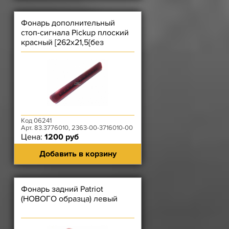
Фонарь дополнительный
стоп-сигнала Pickup плоский
красный [262х21,5{без
провода}х38,5 мм] 83.3776010
Код 06241
Арт. 83.3776010, 2363-00-3716010-00
Цена:
1200 руб
Добавить в корзину
Фонарь задний Patriot
(НОВОГО образца) левый