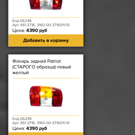
Код 06248
Арт. 961.3716, 3160-00-3716011-10
Цена:
4390 руб
Добавить в корзину
Фонарь задний Patriot
(СТАРОГО образца) левый
желтый
Код 06249
Арт. 961.3716, 3160-00-3716011-10
Цена:
4390 руб