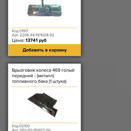
Код 01917
Арт. 2206-94-1101008-02
Цена:
13741 руб
Добавить в корзину
Брызговик колеса 469 голый
передний - (металл)
топливного бака (1 штука)
Код 02100
Арт. 3151-00-1101127-00