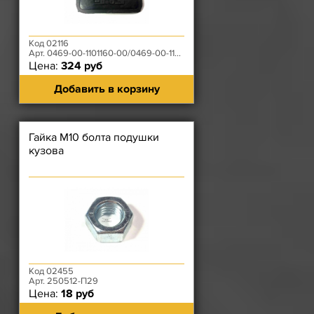
Код 02116
Арт. 0469-00-1101160-00/0469-00-1101161-00
Цена:
324 руб
Добавить в корзину
Гайка М10 болта подушки
кузова
Код 02455
Арт. 250512-П29
Цена:
18 руб