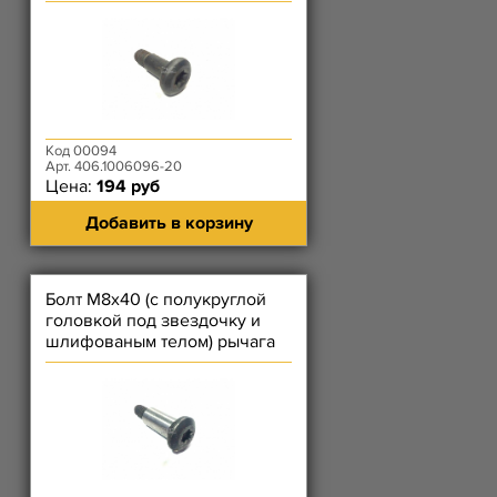
успокоителя ЗМЗ-40522,
4062,
Код 00094
Арт. 406.1006096-20
Цена:
194 руб
Добавить в корзину
Болт М8х40 (с полукруглой
головкой под звездочку и
шлифованым телом) рычага
натяжного устройства (б