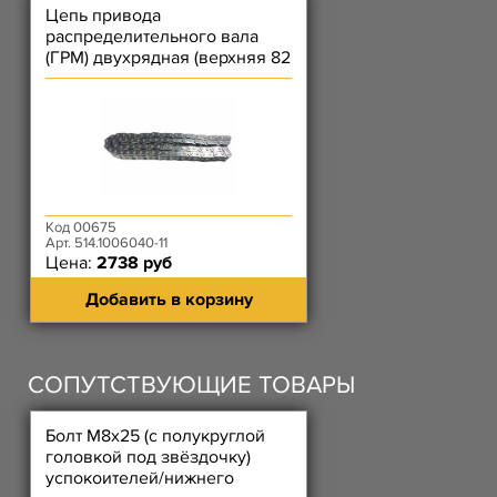
Цепь привода
распределительного вала
(ГРМ) двухрядная (верхняя 82
звена, втулки 5,05 мм)
DITTON
Код 00675
Арт. 514.1006040-11
Цена:
2738 руб
Добавить в корзину
СОПУТСТВУЮЩИЕ ТОВАРЫ
Болт М8х25 (с полукруглой
головкой под звёздочку)
успокоителей/нижнего