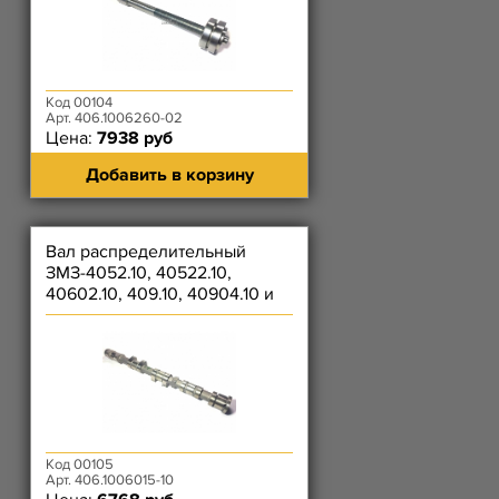
Код 00104
Арт. 406.1006260-02
Цена:
7938 руб
Добавить в корзину
Вал распределительный
ЗМЗ-4052.10, 40522.10,
40602.10, 409.10, 40904.10 и
их модиф. для 4091 - ВЫП46
Код 00105
Арт. 406.1006015-10