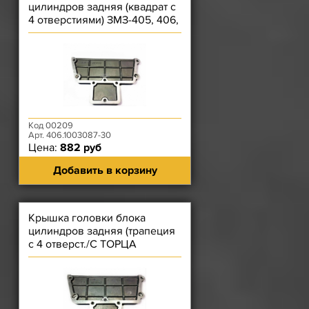
цилиндров задняя (квадрат с
4 отверстиями) ЗМЗ-405, 406,
409
Код 00209
Арт. 406.1003087-30
Цена:
882 руб
Добавить в корзину
Крышка головки блока
цилиндров задняя (трапеция
с 4 отверст./С ТОРЦА
ГЛУХАЯ) ЗМЗ-40904, 40524,
40525