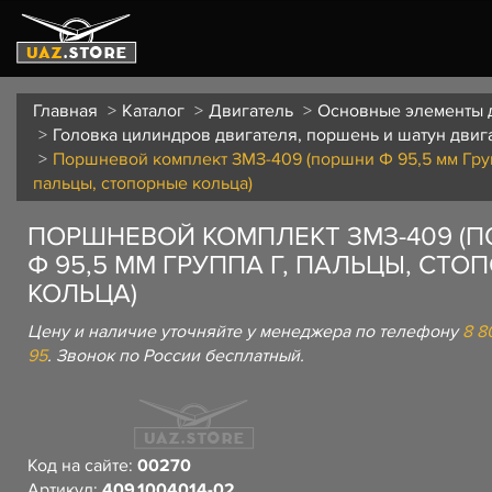
Главная
Каталог
Двигатель
Основные элементы 
Головка цилиндров двигателя, поршень и шатун двиг
Поршневой комплект ЗМЗ-409 (поршни Ф 95,5 мм Груп
пальцы, стопорные кольца)
ПОРШНЕВОЙ КОМПЛЕКТ ЗМЗ-409 (
Ф 95,5 ММ ГРУППА Г, ПАЛЬЦЫ, СТО
КОЛЬЦА)
Цену и наличие уточняйте у менеджера по телефону
8 8
95
. Звонок по России бесплатный.
Код на сайте:
00270
Артикул:
409.1004014-02