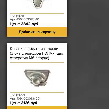
Код 00211
Арт. 406.1003087-40
Цена:
3842 руб
Добавить в корзину
Крышка передняя головки
блока цилиндров ГОЛАЯ (два
отверстия М6 с торца)
ЗМЗ-40904.10, ЗМЗ-40904.10-
Код 00221
Арт. 409.1003086-20
Цена:
3136 руб