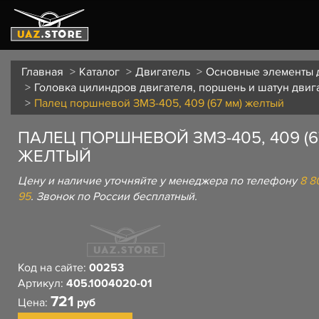
Главная
Каталог
Двигатель
Основные элементы 
Головка цилиндров двигателя, поршень и шатун двиг
Палец поршневой ЗМЗ-405, 409 (67 мм) желтый
ПАЛЕЦ ПОРШНЕВОЙ ЗМЗ-405, 409 (6
ЖЕЛТЫЙ
Цену и наличие уточняйте у менеджера по телефону
8 8
95
. Звонок по России бесплатный.
Код на сайте:
00253
Артикул:
405.1004020-01
721
Цена:
руб