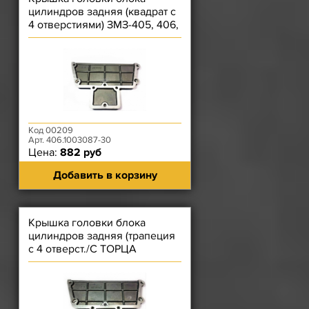
цилиндров задняя (квадрат с
4 отверстиями) ЗМЗ-405, 406,
409
Код 00209
Арт. 406.1003087-30
Цена:
882 руб
Добавить в корзину
Крышка головки блока
цилиндров задняя (трапеция
с 4 отверст./С ТОРЦА
ГЛУХАЯ) ЗМЗ-40904, 40524,
40525