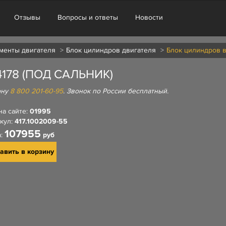
Отзывы
Вопросы и ответы
Новости
менты двигателя
Блок цилиндров двигателя
Блок цилиндров в 
178 (ПОД САЛЬНИК)
ону
8 800 201-60-95
. Звонок по России бесплатный.
на сайте:
01995
кул:
417.1002009-55
107955
а:
руб
авить в корзину