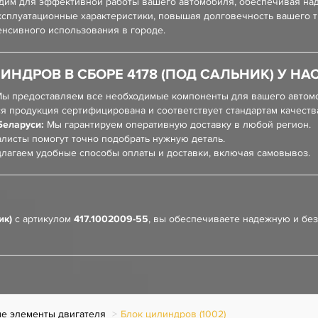
одим для эффективной работы вашего автомобиля, обеспечивая над
ксплуатационные характеристики, повышая долговечность вашего т
енсивного использования в городе.
НДРОВ В СБОРЕ 4178 (ПОД САЛЬНИК) У НА
ы предоставляем все необходимые компоненты для вашего автом
я продукция сертифицирована и соответствует стандартам качеств
Беларуси:
Мы гарантируем оперативную доставку в любой регион.
листы помогут точно подобрать нужную деталь.
лагаем удобные способы оплаты и доставки, включая самовывоз.
ик)
с артикулом
417.1002009-55
, вы обеспечиваете надежную и бе
е элементы двигателя
Блок цилиндров (1002)