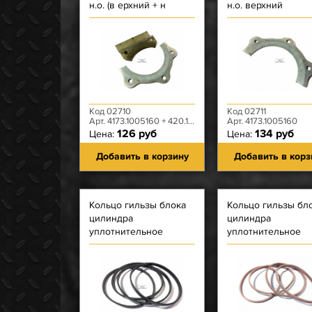
н.о. (в ерхний + н
н.о. верхний
ижний)
Код 02710
Код 02711
Арт. 4173.1005160 + 420.1601023
Арт. 4173.1005160
126 руб
134 руб
Цена:
Цена:
Добавить в корзину
Добавить в корз
Кольцо гильзы блока
Кольцо гильзы бл
цилиндра
цилиндра
уплотнительное
уплотнительное
(резиновое) черное
(резиновое) красн