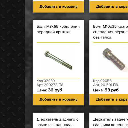
Добавить в корзину
Добавить в корз
Болт М8х65 крепления
Болт М10х35 карт
передней крышки
сцепления верхне
без гайки
Код 02039
Код 02056
Арт. 200272-П8
Арт. 201501-П8
36 руб
53 руб
Цена:
Цена:
Добавить в корзину
Добавить в корз
Д ержатель з аднего с
Держатель заднег
альника к оленвала
сальника коленва