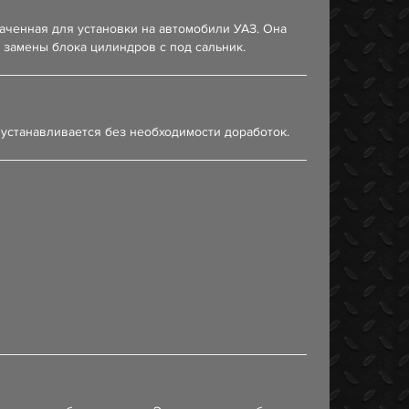
аченная для установки на автомобили УАЗ. Она
 замены блока цилиндров с под сальник.
 устанавливается без необходимости доработок.