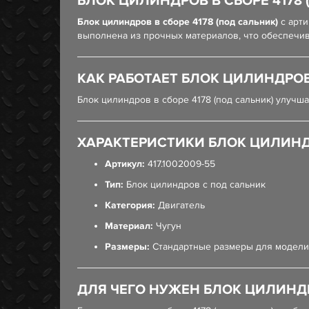
БЛОК ЦИЛИНДРОВ В СБОРЕ 4178 
Блок цилиндров в сборе 4178 (под сальник)
с арт
выполнена из прочных материалов, что обеспечив
КАК РАБОТАЕТ БЛОК ЦИЛИНДРОВ 
Блок цилиндров в сборе 4178 (под сальник) улучш
ХАРАКТЕРИСТИКИ БЛОК ЦИЛИНДР
Артикул:
417.1002009-55
Тип:
Блок цилиндров с под сальник
Категория:
Двигатель
Материал:
Чугун
Размеры:
Стандартные размеры для модели
ДЛЯ ЧЕГО НУЖЕН БЛОК ЦИЛИНДР