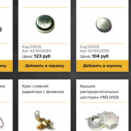
Код 02825
Код 02828
Арт. 421.1002089
Арт. 421.1002090
123 руб
104 руб
Цена:
Цена:
ину
Добавить в корзину
Добавить в корзину
ока
Кран сливной
Крышка
радиатора с флажком
распределительных
шестерен УМЗ (УАЗ)
ое
без сальника (под
сальник внутрь)