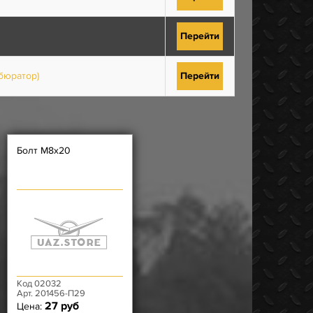
Перейти
бюратор)
Перейти
Болт М8х20
Код 02032
Арт. 201456-П29
27 руб
Цена: