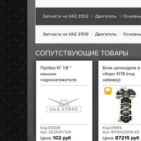
Запчасти на УАЗ 31512
Двигатель
Основны
Запчасти на УАЗ 31519
Двигатель
Основны
СОПУТСТВУЮЩИЕ ТОВАРЫ
Пробка КГ 1/8 ''
Блок цилиндров в
крышки
сборе 4178 (под
гидронатяжителя
набивку)
Код 00309
Код 01994
Арт. 262541-П29
Арт. 417.1002009-65
102 руб
87215 руб
Цена:
Цена: