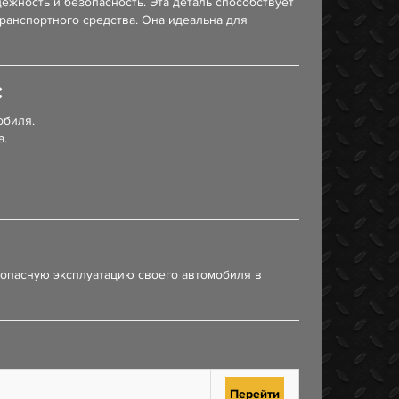
ежность и безопасность. Эта деталь способствует
ранспортного средства. Она идеальна для
С
обиля.
а.
зопасную эксплуатацию своего автомобиля в
Перейти