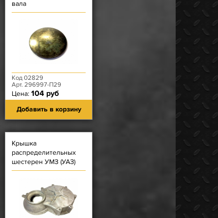
вала
Код 02829
Арт. 296997-П29
104 руб
Цена:
Добавить в корзину
Крышка
распределительных
шестерен УМЗ (УАЗ)
без сальника (под
сальник наружу)