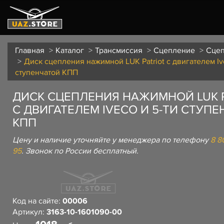
Главная
Каталог
Трансмиссия
Сцепление
Сце
Диск сцепления нажимной LUK Patriot с двигателем Iv
ступенчатой КПП
ДИСК СЦЕПЛЕНИЯ НАЖИМНОЙ LUK P
С ДВИГАТЕЛЕМ IVECO И 5-ТИ СТУП
КПП
Цену и наличие уточняйте у менеджера по телефону
8 8
95
. Звонок по России бесплатный.
Код на сайте:
00006
Артикул:
3163-10-1601090-00