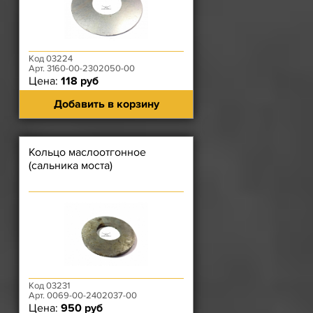
Код 03224
Арт. 3160-00-2302050-00
Цена:
118 руб
Добавить в корзину
Кольцо маслоотгонное
(сальника моста)
Код 03231
Арт. 0069-00-2402037-00
Цена:
950 руб