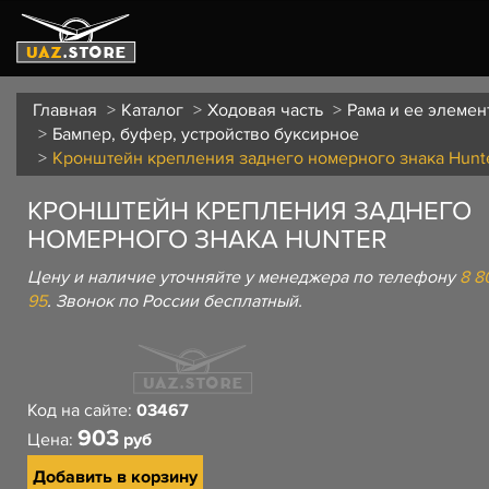
Главная
Каталог
Ходовая часть
Рама и ее элемен
Бампер, буфер, устройство буксирное
Кронштейн крепления заднего номерного знака Hunt
КРОНШТЕЙН КРЕПЛЕНИЯ ЗАДНЕГО
НОМЕРНОГО ЗНАКА HUNTER
Цену и наличие уточняйте у менеджера по телефону
8 8
95
. Звонок по России бесплатный.
Код на сайте:
03467
903
Цена:
руб
Добавить в корзину