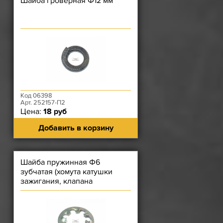
Шайба гроверная Ф12 мм
Код 06398
Арт. 252157-П2
Цена:
18 руб
Добавить в корзину
Шайба пружинная Ф6
зубчатая (хомута катушки
зажигания, клапана
карбюратора, коммутатора,
вибратора, кронштейна бачка
омывателя, облицовки
радиатора 452)