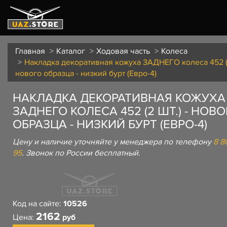
Главная
Каталог
Ходовая часть
Колеса
Накладка декоративная кожуха ЗАДНЕГО колеса 452 (2
нового образца - низкий бурт (Евро-4)
НАКЛАДКА ДЕКОРАТИВНАЯ КОЖУХА
ЗАДНЕГО КОЛЕСА 452 (2 ШТ.) - НОВ
ОБРАЗЦА - НИЗКИЙ БУРТ (ЕВРО-4)
Цену и наличие уточняйте у менеджера по телефону
8 8
95
. Звонок по России бесплатный.
Код на сайте:
10526
2162
Цена:
руб