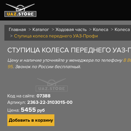
Главная
Каталог
Ходовая часть
Колеса
Колеса
Ступица колеса переднего УАЗ-Профи
СТУПИЦА КОЛЕСА ПЕРЕДНЕГО УАЗ
Цену и наличие уточняйте у менеджера по телефону
8 8
95
. Звонок по России бесплатный.
Код на сайте:
07388
Артикул:
2363-22-3103015-00
5455
Цена:
руб
Добавить в корзину