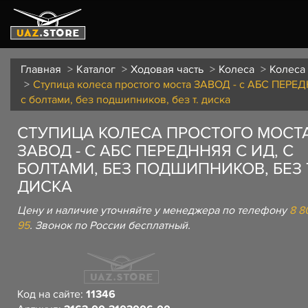
Главная
Каталог
Ходовая часть
Колеса
Колеса
Ступица колеса простого моста ЗАВОД - с АБС ПЕРЕ
с болтами, без подшипников, без т. диска
СТУПИЦА КОЛЕСА ПРОСТОГО МОСТ
ЗАВОД - С АБС ПЕРЕДННЯЯ С ИД, С
БОЛТАМИ, БЕЗ ПОДШИПНИКОВ, БЕЗ 
ДИСКА
Цену и наличие уточняйте у менеджера по телефону
8 8
95
. Звонок по России бесплатный.
Код на сайте:
11346