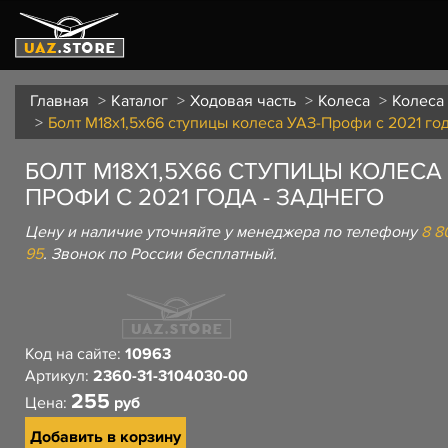
Главная
Каталог
Ходовая часть
Колеса
Колеса
Болт М18х1,5х66 ступицы колеса УАЗ-Профи с 2021 год
БОЛТ М18Х1,5Х66 СТУПИЦЫ КОЛЕСА 
ПРОФИ С 2021 ГОДА - ЗАДНЕГО
Цену и наличие уточняйте у менеджера по телефону
8 8
95
. Звонок по России бесплатный.
Код на сайте:
10963
Артикул:
2360-31-3104030-00
255
Цена:
руб
Добавить в корзину