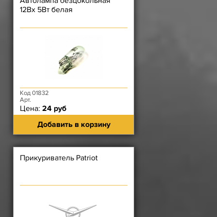
Автолампа безцокольная
12Вх 5Вт белая
Код 01832
Арт.
Цена:
24 руб
Добавить в корзину
Прикуриватель Patriot