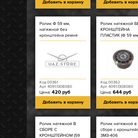
Добавить в корзину
Добавить в корз
Ролик Ф 59 мм,
Ролик натяжной Б
натяжной без
КРОНШТЕЙНА
кронштейна ремня
ПЛАСТИК (Ф 59 м
привода вентилятора
ребристый), ДОРО
ЗМЗ-4091.10
ремня вентилятор
(1054) ЗМЗ-4091
Код 00361
Код 00362
Арт. 4091.1308080
Арт. 4091.1308080
420 руб
644 руб
Цена:
Цена:
Добавить в корзину
Добавить в корз
Ролик натяжной В
Ролик натяжной в
СБОРЕ С
сборе с кронштей
КРОНШТЕЙНОМ (59
ЗМЗ-406