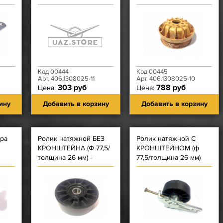
ремень)
ремень)
Код 00444
Код 00445
Арт. 406.1308025-11
Арт. 406.1308025-10
303 руб
788 руб
Цена:
Цена:
ину
Добавить в корзину
Добавить в корзину
ра
Ролик натяжной БЕЗ
Ролик натяжной С
КРОНШТЕЙНА (Ф 77,5/
КРОНШТЕЙНОМ (ф
толщина 26 мм) -
77,5/толщина 26 мм)
ЗМЗ-514.10, 5143.10-41,
ЗМЗ-514.10, 5143.10-41,
5143.10-50 5143.10-80
5143.10-50, 5143.10-80