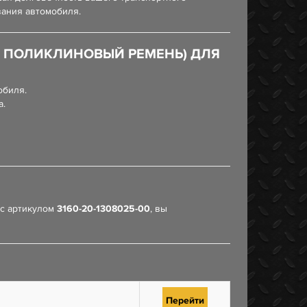
вания автомобиля.
Д ПОЛИКЛИНОВЫЙ РЕМЕНЬ) ДЛЯ
обиля.
а.
с артикулом
3160-20-1308025-00
, вы
Перейти