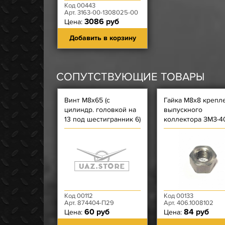
Код 00443
Арт. 3163-00-1308025-00
3086 руб
Цена:
Добавить в корзину
СОПУТСТВУЮЩИЕ ТОВАРЫ
Винт М8х65 (с
Гайка М8х8 крепл
цилиндр. головкой на
выпускного
13 под шестигранник 6)
коллектора ЗМЗ-4
крышки цепи длинный,
406, 409, креп. вы
корпуса термост. 409
коллектора); Гайка
ЗМЗ-514
Код 00112
Код 00133
Арт. 874404-П29
Арт. 406.1008102
60 руб
84 руб
Цена:
Цена: