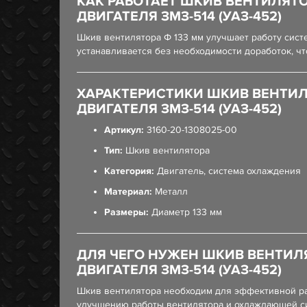
КАК РАБОТАЕТ ШКИВ ВЕНТИЛЯТ
ДВИГАТЕЛЯ ЗМЗ-514 (УАЗ-452)
Шкив вентилятора Ф 133 мм улучшает работу сис
устанавливается без необходимости доработок, ч
ХАРАКТЕРИСТИКИ ШКИВ ВЕНТИЛ
ДВИГАТЕЛЯ ЗМЗ-514 (УАЗ-452)
Артикул:
3160-20-1308025-00
Тип:
Шкив вентилятора
Категория:
Двигатель, система охлаждения
Материал:
Металл
Размеры:
Диаметр 133 мм
ДЛЯ ЧЕГО НУЖЕН ШКИВ ВЕНТИЛ
ДВИГАТЕЛЯ ЗМЗ-514 (УАЗ-452)
Шкив вентилятора необходим для эффективной раб
улучшению работы вентилятора и охлаждающей си