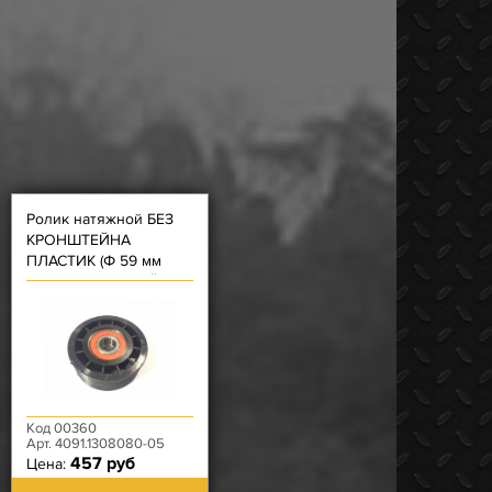
Ролик натяжной БЕЗ
КРОНШТЕЙНА
ПЛАСТИК (Ф 59 мм
ребристый), ДЕШЁВ
ремня вентилятора
(1054) ЗМЗ-4091
Код 00360
Арт. 4091.1308080-05
457 руб
Цена: