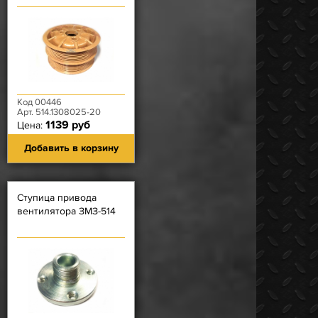
ЗМЗ-514
текстолитовый (под 2
ремня)
Код 00446
Арт. 514.1308025-20
1139 руб
Цена:
Добавить в корзину
Ступица привода
вентилятора ЗМЗ-514