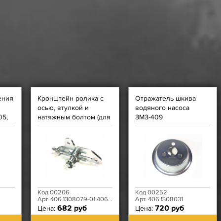
ения
Кронштейн ролика с
Отражатель шкива
осью, втулкой и
водяного насоса
05,
натяжным болтом (для
ЗМЗ-409
п
роликов 406.1308080-
21, 514.1308080)
Код 00206
Код 00252
Арт. 406.1308079-01 406.1308087-10 406.1308095-10/90-01
Арт. 406.1308031
682 руб
720 руб
Цена:
Цена: