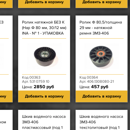
ину
Добавить в корзину
Добавить в корзину
ЕЗ
Ролик натяжной БЕЗ К
Ролик Ф 80,5/толщина
(Нар Ф 80 мм, 30/12 мм)
29 мм - натяжной
м
INA - № 1 - УПАКОВКА
ремня ЗМЗ-406
Г
INA. подшипник F-
а
559775
Код 00363
Код 00364
Арт. 531 0759 10
Арт. 406.1308080-21
2850 руб
457 руб
Цена:
Цена:
ину
Добавить в корзину
Добавить в корзину
Шкив водяного насоса
Шкив водяного насоса
ном
ЗМЗ-406
ЗМЗ-406
пластмассовый (под 1
текстолитовый (под 1