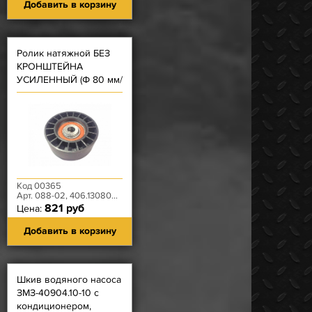
Добавить в корзину
Ролик натяжной БЕЗ
КРОНШТЕЙНА
УСИЛЕННЫЙ (Ф 80 мм/
толщина 30 мм)
ЗМЗ-406
Код 00365
Арт. 088-02, 406.1308080-21
821 руб
Цена:
Добавить в корзину
Шкив водяного насоса
ЗМЗ-40904.10-10 с
кондиционером,