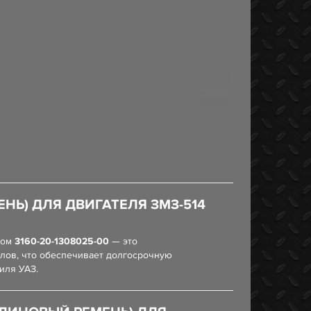
Ь) ДЛЯ ДВИГАТЕЛЯ ЗМЗ-514
лом
3160-20-1308025-00
— это
алов, что обеспечивает долгосрочную
иля УАЗ.