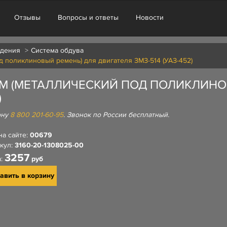
Отзывы
Вопросы и ответы
Новости
ждения
Система обдува
д поликлиновый ремень) для двигателя ЗМЗ-514 (УАЗ-452)
ММ (МЕТАЛЛИЧЕСКИЙ ПОД ПОЛИКЛИНО
)
ону
8 800 201-60-95
. Звонок по России бесплатный.
на сайте:
00679
кул:
3160-20-1308025-00
3257
а:
руб
авить в корзину