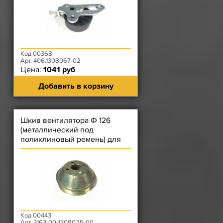
Код 00368
Арт. 406.1308067-02
Цена:
1041 руб
Добавить в корзину
Шкив вентилятора Ф 126
(металлический под
поликлиновый ремень) для
двигателя ЗМЗ-409
Код 00443
Арт. 3163-00-1308025-00