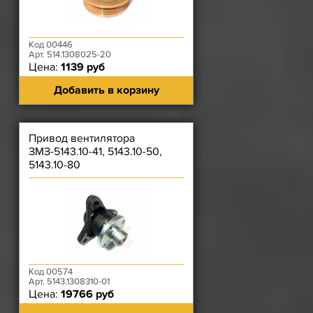
Код 00446
Арт. 514.1308025-20
Цена:
1139 руб
Добавить в корзину
Привод вентилятора
ЗМЗ-5143.10-41, 5143.10-50,
5143.10-80
Код 00574
Арт. 5143.1308310-01
Цена:
19766 руб