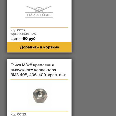
термост. 409
Код 00112
Арт. 874404-П29
Цена:
60 руб
Добавить в корзину
Гайка М8х8 крепления
выпускного коллектора
ЗМЗ-405, 406, 409, креп. вып
коллектора); Гайка ЗМЗ-514
Код 00133