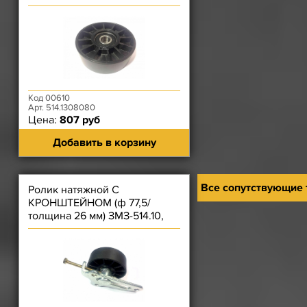
5143.10-41, 5143.10-50 5143.10-
80
Код 00610
Арт. 514.1308080
Цена:
807 руб
Добавить в корзину
Все сопутствующие
Ролик натяжной С
КРОНШТЕЙНОМ (ф 77,5/
толщина 26 мм) ЗМЗ-514.10,
5143.10-41, 5143.10-50, 5143.10-
80