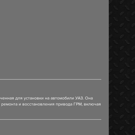
ченная для установки на автомобили УАЗ. Она
я ремонта и восстановления привода ГРМ, включая