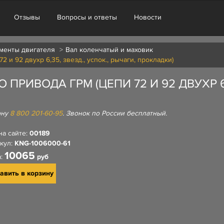
Отзывы
Вопросы и ответы
Новости
менты двигателя
Вал коленчатый и маховик
и 92 двухр 6,35, звезд., успок., рычаги, прокладки)
РИВОДА ГРМ (ЦЕПИ 72 И 92 ДВУХР 6,3
ону
8 800 201-60-95
. Звонок по России бесплатный.
на сайте:
00189
кул:
KNG-1006000-61
10065
а:
руб
авить в корзину